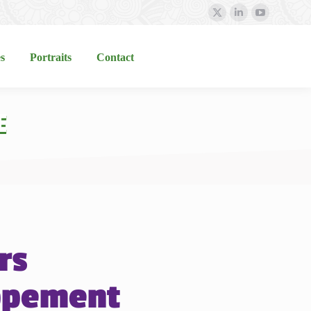
Portraits
Contact
s
Portraits
Contact
E
rs
ppement