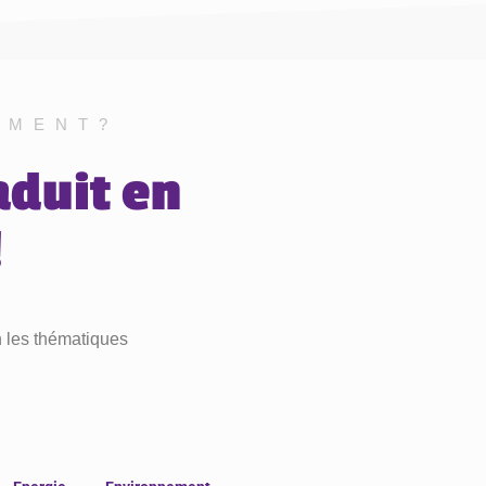
EMENT?
aduit en
!
n les thématiques