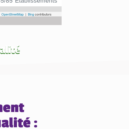
alité
ment
alité :