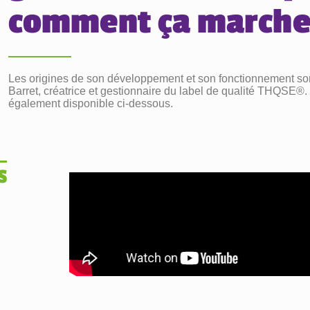
comment ça marche
Les origines de son développement et son fonctionnement so
Barret, créatrice et gestionnaire du label de qualité THQSE®.
également disponible ci-dessous.
s