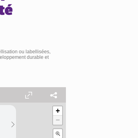
té
isation ou labellisées,
éveloppement durable et