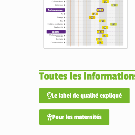
Toutes les information
Le label de qualité expliqué
Pour les maternités