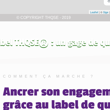
abel THQSE® : un gage de qu
COMMENT ÇA MARCHE ?
Ancrer son engage
grâce au label de qu