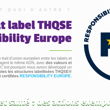
T QUOI D’AUTRE ?
at label THQSE
ibility Europe
 trait d’union européen entre les labels et
artagent le même ADN, avec
des valeurs et
. C’est pourquoi nous avons développé un
utes les structures labellisées THQSE®
 certifiées
RESPONSIBILITY EUROPE.
et santé : des actions exempl