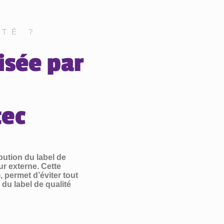
TÉ ?
isée par
tec
bution du label de
ur externe. Cette
permet d’éviter tout
e du label de qualité