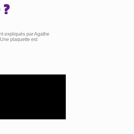
 ?
nt expliqués par Agathe
 Une plaquette est