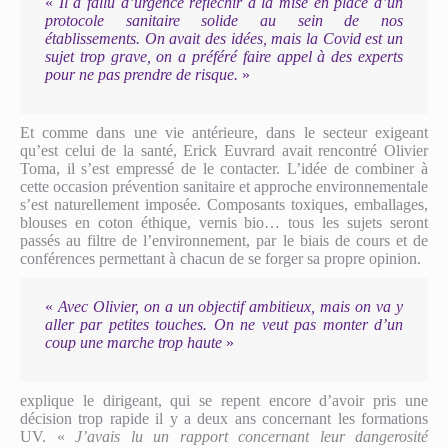
«
Il a fallu d’urgence réfléchir à la mise en place d’un
protocole sanitaire solide au sein de nos
établissements. On avait des idées, mais la Covid est un
sujet trop grave, on a préféré faire appel à des experts
pour ne pas prendre de risque.
»
Et comme dans une vie antérieure, dans le secteur exigeant
qu’est celui de la santé, Erick Euvrard avait rencontré Olivier
Toma, il s’est empressé de le contacter. L’idée de combiner à
cette occasion prévention sanitaire et approche environnementale
s’est naturellement imposée. Composants toxiques, emballages,
blouses en coton éthique, vernis bio… tous les sujets seront
passés au filtre de l’environnement, par le biais de cours et de
conférences permettant à chacun de se forger sa propre opinion.
«
Avec Olivier, on a un objectif ambitieux, mais on va y
aller par petites touches. On ne veut pas monter d’un
coup une marche trop haute
»
explique le dirigeant, qui se repent encore d’avoir pris une
décision trop rapide il y a deux ans concernant les formations
UV. «
J’avais lu un rapport concernant leur dangerosité