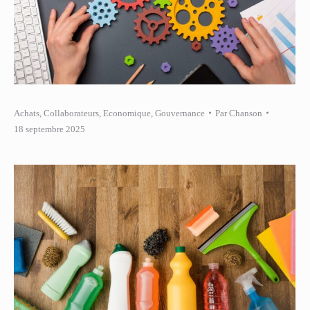
Achats
,
Collaborateurs
,
Economique
,
Gouvernance
Par
Chanson
18 septembre 2025