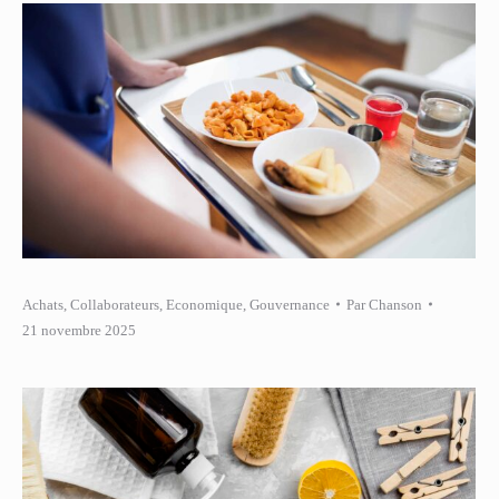
Achats
,
Collaborateurs
,
Economique
,
Gouvernance
Par
Chanson
21 novembre 2025