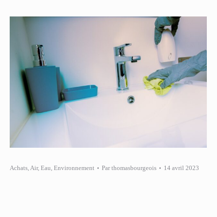
Achats
,
Air
,
Eau
,
Environnement
Par
thomasbourgeois
14 avril 2023