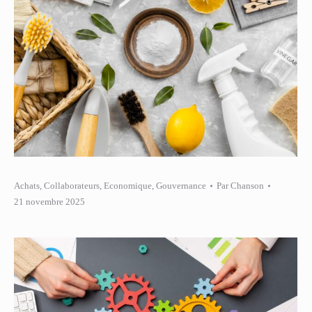
Achats
,
Collaborateurs
,
Economique
,
Gouvernance
Par
Chanson
21 novembre 2025