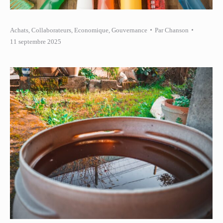
Achats
,
Collaborateurs
,
Economique
,
Gouvernance
Par
Chanson
11 septembre 2025