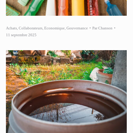
Achats
,
Collaborateurs
,
Economique
,
Gouvernance
Par
Chanson
11 septembre 2025