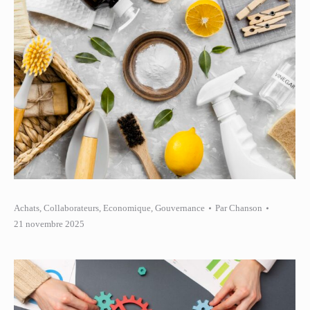
Achats
,
Collaborateurs
,
Economique
,
Gouvernance
Par
Chanson
21 novembre 2025