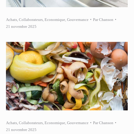
Achats
,
Collaborateurs
,
Economique
,
Gouvernance
Par
Chanson
21 novembre 2025
Achats
,
Collaborateurs
,
Economique
,
Gouvernance
Par
Chanson
21 novembre 2025