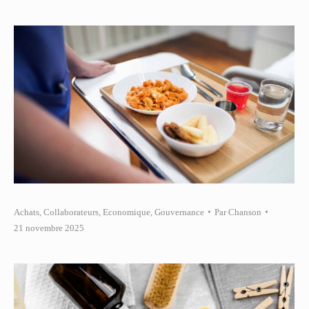
Achats
,
Collaborateurs
,
Economique
,
Gouvernance
Par
Chanson
21 novembre 2025