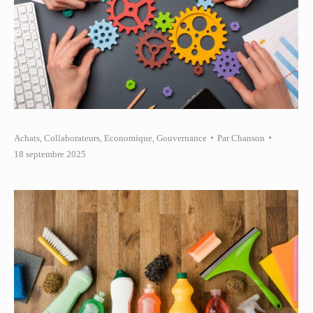
Achats
,
Collaborateurs
,
Economique
,
Gouvernance
Par
Chanson
18 septembre 2025