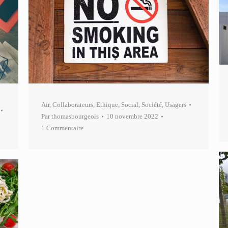
Air
,
Collaborateurs
,
Ethique
,
Social
,
Société
,
Usagers
Par
thomasbourgeois
10 novembre 2022
1 Commentaire