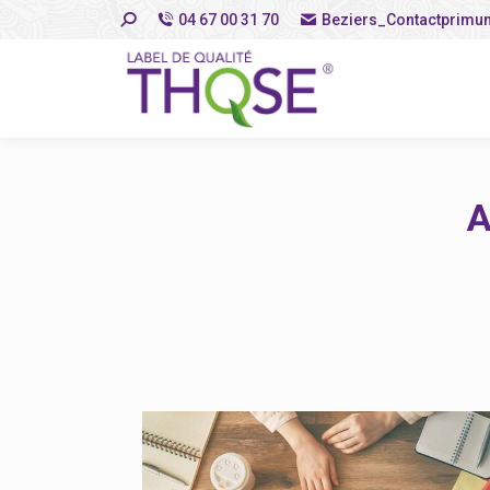
Search:
04 67 00 31 70
Beziers_Contactprimu
R
A