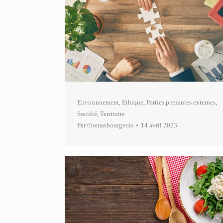
Environnement
,
Ethique
,
Parties prenantes externes
,
Société
,
Territoire
Par
thomasbourgeois
14 avril 2023