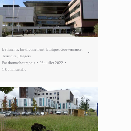
Bâtiments
,
Environnement
,
Ethique
,
Gouvernance
,
Territoire
,
Usagers
Par
thomasbourgeois
26 juillet 2022
1 Commentaire