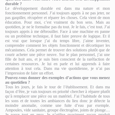
durable ?
Le développement durable est dans ma nature et mon
fonctionnement personnel. J’ai toujours appris à ne pas jeter, ne
pas gaspiller, récupérer et réparer les choses. Cela vient de mon
éducation. Pour moi, c’est vraiment du bon sens. Mais au
quotidien, je ne le formalise pas du tout. Je le fais, c’est tout. J’ai
toujours appris à me débrouiller. Face à une machine en panne
ou un problème technique, il faut faire preuve de logique. Et il
est vrai que lorsque j’ai du temps libre, j’aime inventer,
comprendre comment les objets fonctionnent et décortiquer les
mécanismes. Cela permet de trouver des solutions plutôt que de
courir acheter une pièce neuve. Sur le plan personnel, j’ai une
fille de huit ans, et je suis bien conscient de la raréfaction de
certaines ressources. Je lui en parle et lui apprends à faire
attention à tout cela. Dans ma vie quotidienne, je n’ai pas
l’impression de faire un effort.
Pouvez-vous donner des exemples d’actions que vous menez
au quotidien ?
Tous les jours, je fais le tour de l’établissement. Et dans ma
façon d’être, je vais toujours en priorité chercher à réparer plutôt
qu’à remplacer une pièce ou un matériel. J’ai l’habitude de tous
les sons et de toutes les ambiances du lieu donc je détecte la
moindre anomalie, comme une fuite d’eau par exemple.
Ampoules, vide sanitaire, groupe électrogène, joints de plonge…
Je passe tout en revu. Je n’utilise quasiment aucun produit