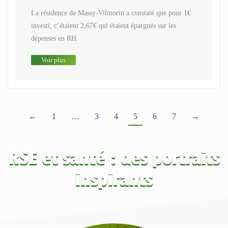
La résidence de Massy-Vilmorin a constaté que pour 1€
investi, c’étaient 2,67€ qui étaient épargnés sur les
dépenses en RH.
Voir plus
←
1
…
3
4
5
6
7
→
RSE et santé : des portraits
inspirants