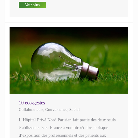
Voir plus
10 éco-gestes
Collaborateurs
,
Gouvernance
,
Social
L’Hôpital Privé Nord Parisien fait partie des deux seuls
établissements en France à vouloir réduire le risque
d’exposition des professionnels et des patients aux