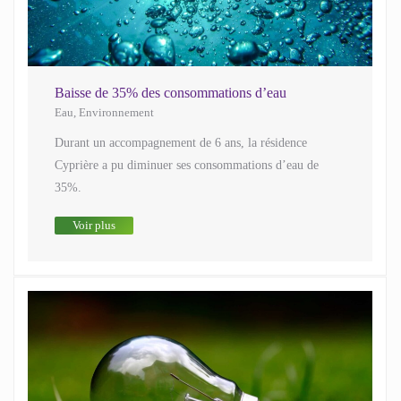
Baisse de 35% des consommations d’eau
Eau
,
Environnement
Durant un accompagnement de 6 ans, la résidence
Cyprière a pu diminuer ses consommations d’eau de
35%.
Voir plus