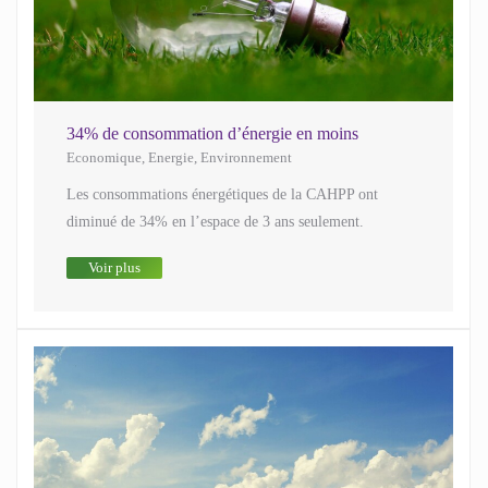
34% de consommation d’énergie en moins
Economique
,
Energie
,
Environnement
Les consommations énergétiques de la CAHPP ont
diminué de 34% en l’espace de 3 ans seulement.
Voir plus