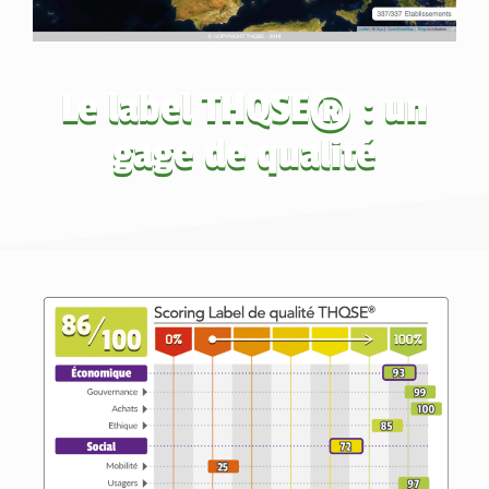
Le label THQSE® : un
gage de qualité