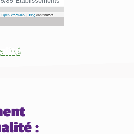
alité
ment
alité :