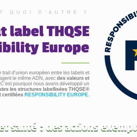
T QUOI D’AUTRE ?
at label THQSE
ibility Europe
 trait d’union européen entre les labels et
artagent le même ADN, avec
des valeurs et
. C’est pourquoi nous avons développé un
utes les structures labellisées THQSE®
 certifiées
RESPONSIBILITY EUROPE.
et santé : des actions exempl