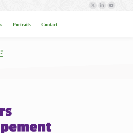
Portraits
Contact
s
Portraits
Contact
E
rs
ppement