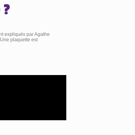
 ?
nt expliqués par Agathe
 Une plaquette est