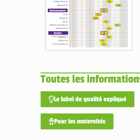
Toutes les information
Le label de qualité expliqué
Pour les maternités