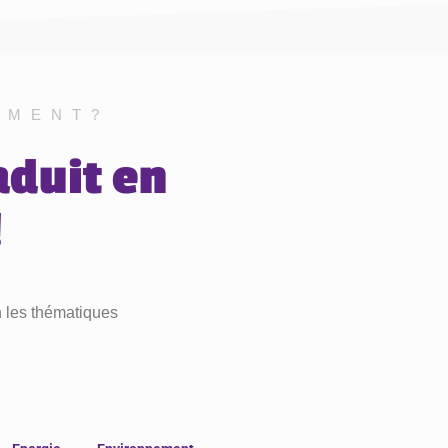
EMENT?
aduit en
!
n les thématiques