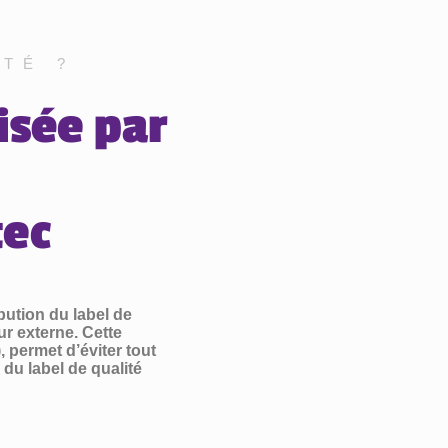
TÉ ?
isée par
tec
bution du label de
ur externe. Cette
permet d’éviter tout
e du label de qualité