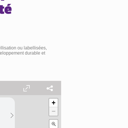
té
isation ou labellisées,
éveloppement durable et