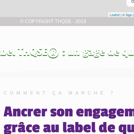
abel THQSE® : un gage de qu
COMMENT ÇA MARCHE ?
Ancrer son engage
grâce au label de qu