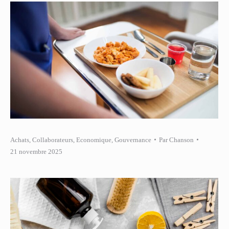
Achats
,
Collaborateurs
,
Economique
,
Gouvernance
Par
Chanson
21 novembre 2025