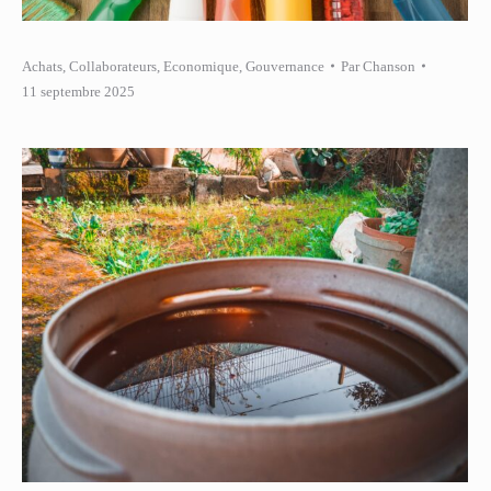
Achats
,
Collaborateurs
,
Economique
,
Gouvernance
Par
Chanson
11 septembre 2025