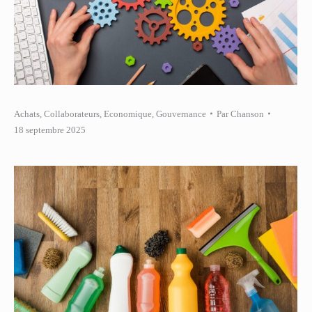
Achats
,
Collaborateurs
,
Economique
,
Gouvernance
Par
Chanson
18 septembre 2025