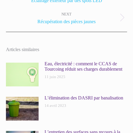
Eclairage extérieur par des spots LED
post:
NEXT
Next
Récupération des pièces jaunes
post:
Articles similaires
Eau, électricité : comment le CCAS de
Tourcoing réduit ses charges durablement
11 juin 2025
L’élimination des DASRI par banalisation
14 avril 2023
L’entretien des surfaces sans recours à la