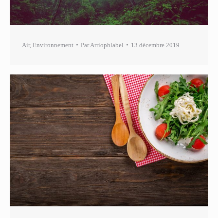
Air
,
Environnement
Par
Arriophlabel
13 décembre 2019